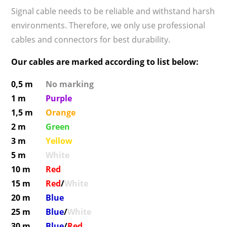
Signal cable needs to be reliable and withstand harsh
environments. Therefore, we only use professional
cables and connectors for best durability.
Our cables are marked according to list below:
0,5 m
No marking
1 m
Purple
1,5 m
Orange
2 m
Green
3 m
Yellow
5 m
White
10 m
Red
15 m
Red
/
White
20 m
Blue
25 m
Blue
/
White
30 m
Blue
/
Red