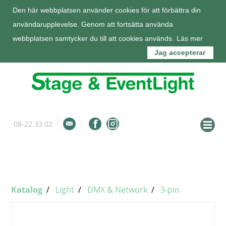
Den här webbplatsen använder cookies för att förbättra din
användarupplevelse. Genom att fortsätta använda
webbplatsen samtycker du till att cookies används.
Läs mer
Jag accepterar
08-22 33 02
info@stageeventlight.se
Om oss
Katalog
Katalog
Light
DMX & Network
3-pin
Tjänster
Kunder